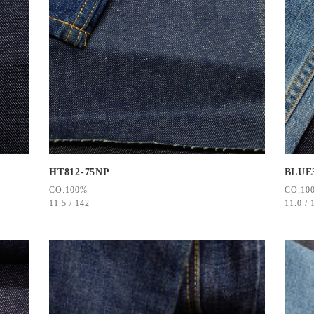
HT812-75NP
BLUE
CO:100%
CO:10
11.5 / 142
11.0 / 