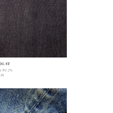
D1-ST
% PU:2%
126