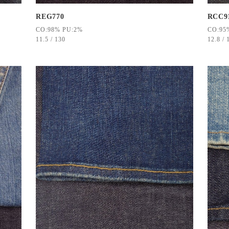
RCC9
REG770
CO:95
CO:98% PU:2%
12.8 / 
11.5 / 130