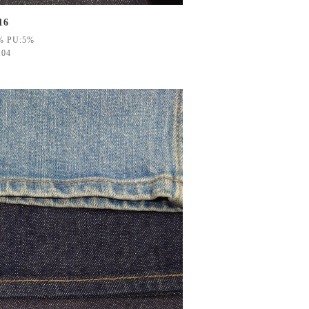
16
% PU:5%
104