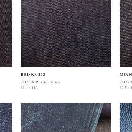
MINE
BRISK8-312
CO:98
CO:92% PL4% :PU:4%
12.5 / 
11.1 / 118