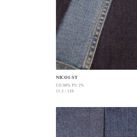
NICO1-ST
CO:98% PU:2%
11.3 / 129