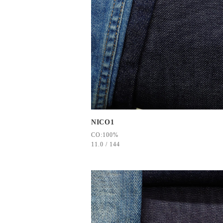
NICO1
CO:100%
11.0 / 144