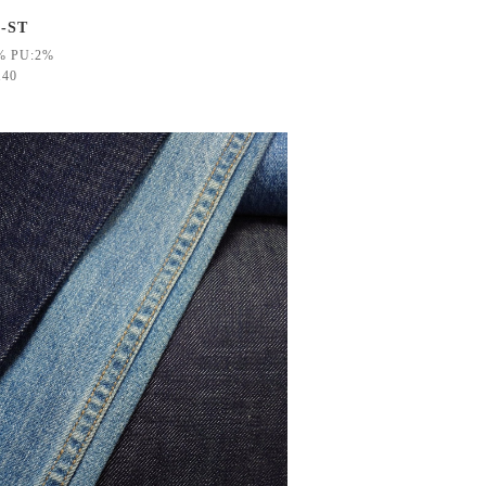
-ST
% PU:2%
140