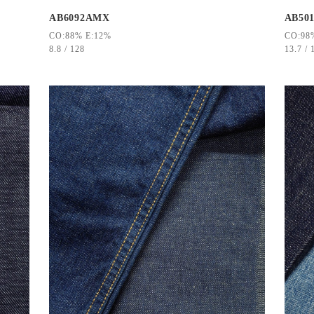
AB6092AMX
AB501
CO:88% E:12%
CO:98
8.8 / 128
13.7 / 