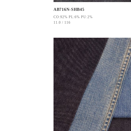
AB716N-SHB45
CO:92% PL:6% PU:2%
11.0 / 116