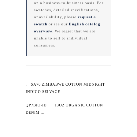
on a business-to-business basis. For
swatches, detailed specifications,
or availability, please
request a
swatch
or see our
English catalog
overview
. We regret that we are
unable to sell to individual
consumers.
←
SA76 ZIMBABWE COTTON MIDNIGHT
INDIGO SELVAGE
QP7BIO-ID 13OZ ORGANIC COTTON
DENIM
→