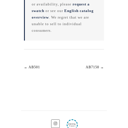
or availability, please
request a
swatch
or see our
English catalog
overview
. We regret that we are
unable to sell to individual
consumers.
←
AB501
AB7150
→