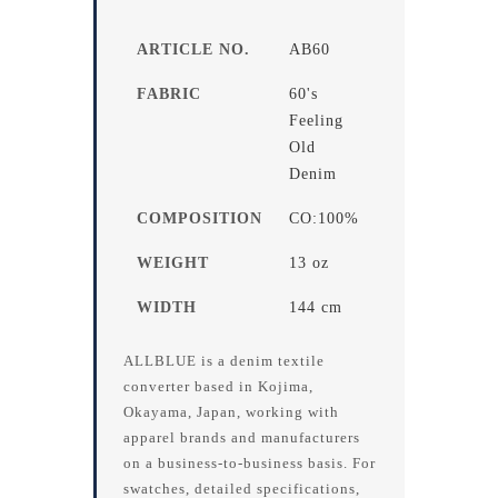
ARTICLE NO.
AB60
FABRIC
60's
Feeling
Old
Denim
COMPOSITION
CO:100%
WEIGHT
13 oz
WIDTH
144 cm
ALLBLUE is a denim textile
converter based in Kojima,
Okayama, Japan, working with
apparel brands and manufacturers
on a business-to-business basis. For
swatches, detailed specifications,