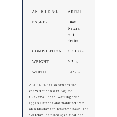
ARTICLE NO.
AB1131
FABRIC
10oz
Natural
soft
denim
COMPOSITION
CO:100%
WEIGHT
9.7 oz
WIDTH
147 cm
ALLBLUE is a denim textile
converter based in Kojima,
Okayama, Japan, working with
apparel brands and manufacturers
on a business-to-business basis. For
swatches, detailed specifications,