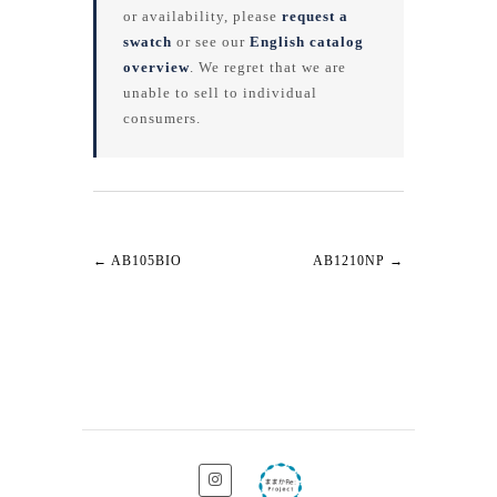
or availability, please
request a
swatch
or see our
English catalog
overview
. We regret that we are
unable to sell to individual
consumers.
←
AB105BIO
AB1210NP
→