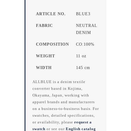
ARTICLE NO.
BLUE3
FABRIC
NEUTRAL
DENIM
COMPOSITION
CO:100%
WEIGHT
11 oz
WIDTH
145 cm
ALLBLUE is a denim textile
converter based in Kojima,
Okayama, Japan, working with
apparel brands and manufacturers
on a business-to-business basis. For
swatches, detailed specifications,
or availability, please
request a
swatch
or see our
English catalog