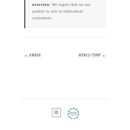
overview
. We regret that we are
unable to sell to individual
consumers.
←
AB910
HT812-75NP
→