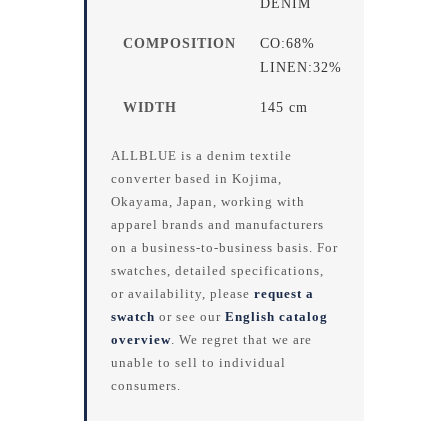
DENIM
COMPOSITION
CO:68%
LINEN:32%
WIDTH
145 cm
ALLBLUE is a denim textile
converter based in Kojima,
Okayama, Japan, working with
apparel brands and manufacturers
on a business-to-business basis. For
swatches, detailed specifications,
or availability, please
request a
swatch
or see our
English catalog
overview
. We regret that we are
unable to sell to individual
consumers.