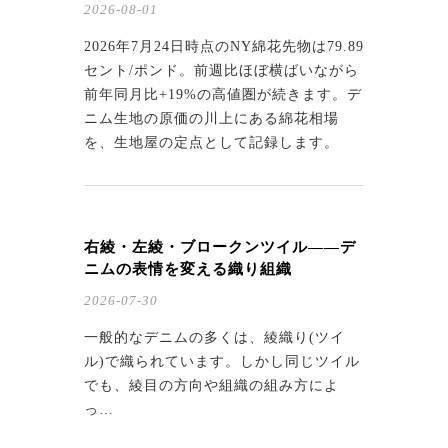
2026-08-01
2026年7月24日時点のNY綿花先物は79.89
セント/ポンド。前週比ほぼ横ばいながら
前年同月比+19%の高値圏が続きます。デ
ニム生地の原価の川上にある綿花相場
を、生地屋の定点として記録します。
右綾・左綾・ブロークンツイル——デ
ニムの表情を変える織り組織
2026-07-30
一般的なデニムの多くは、綾織り(ツイ
ル)で織られています。しかし同じツイル
でも、綾目の方向や組織の組み方によ
っ…