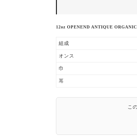
12oz OPENEND ANTIQUE ORGANI
組成
オンス
巾
耳
こ