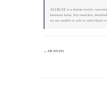
ALLBLUE is a denim textile converte
business basis. For swatches, detailed
we are unable to sell to individual c
←
AB-WUSN1