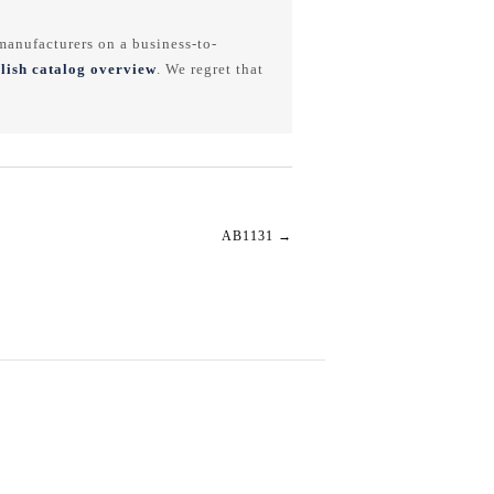
anufacturers on a business-to-
lish catalog overview
. We regret that
AB1131
→