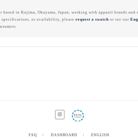
r based in Kojima, Okayama, Japan, working with apparel brands and m
 specifications, or availability, please
request a swatch
or see our
Eng
onsumers.
FAQ
DASHBOARD
ENGLISH