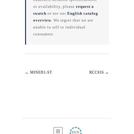
or availability, please
request a
swatch
or see our
English catalog
overview
. We regret that we are
unable to sell to individual
consumers.
←
MINED1-ST
RCC916
→