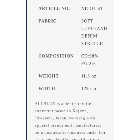
ARTICLE NO.
NICO1-ST
FABRIC
SOFT
LEFTHAND
DENIM
STRETCH
COMPOSITION
CO:98%
PU:2%
WEIGHT
11.3 oz
WIDTH
129 cm
ALLBLUE is a denim textile
converter based in Kojima,
Okayama, Japan, working with
apparel brands and manufacturers
on a business-to-business basis. For
swatches, detailed specifications,