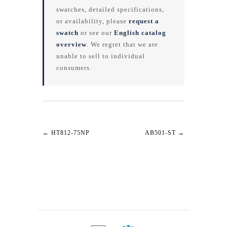
swatches, detailed specifications,
or availability, please
request a
swatch
or see our
English catalog
overview
. We regret that we are
unable to sell to individual
consumers.
←
HT812-75NP
AB501-ST
→