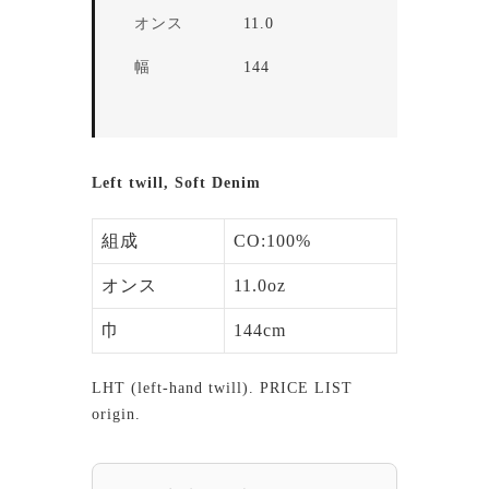
オンス
11.0
幅
144
Left twill, Soft Denim
組成
CO:100%
オンス
11.0oz
巾
144cm
LHT (left-hand twill). PRICE LIST
origin.