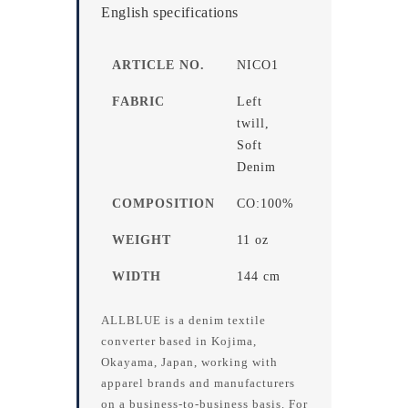
English specifications
ARTICLE NO.
NICO1
FABRIC
Left
twill,
Soft
Denim
COMPOSITION
CO:100%
WEIGHT
11 oz
WIDTH
144 cm
ALLBLUE is a denim textile
converter based in Kojima,
Okayama, Japan, working with
apparel brands and manufacturers
on a business-to-business basis. For