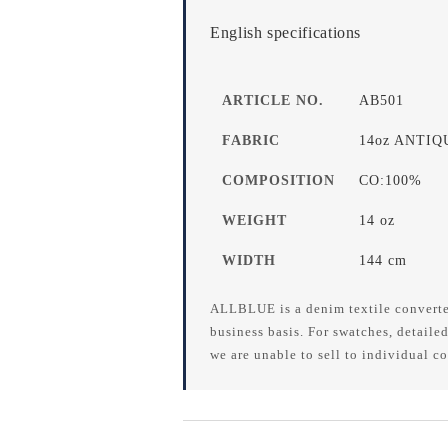
English specifications
ARTICLE NO.
AB501
FABRIC
14oz ANTI
COMPOSITION
CO:100%
WEIGHT
14 oz
WIDTH
144 cm
ALLBLUE is a denim textile converte
business basis. For swatches, detailed
we are unable to sell to individual c