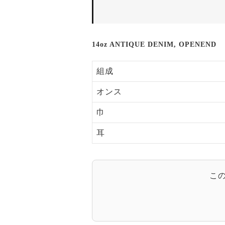
14oz ANTIQUE DENIM, OPENEND
組成
オンス
巾
耳
こ