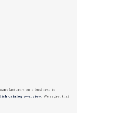
anufacturers on a business-to-
lish catalog overview
. We regret that