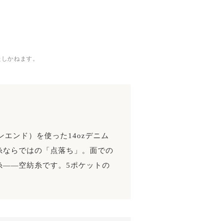
たしかねます。
エンド）を使った14ozデニム
糸ならではの「点落ち」。面での
糸——空紡糸です。5ポケットの
。