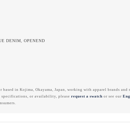
QUE DENIM, OPENEND
r based in Kojima, Okayama, Japan, working with apparel brands and m
 specifications, or availability, please
request a swatch
or see our
Eng
onsumers.