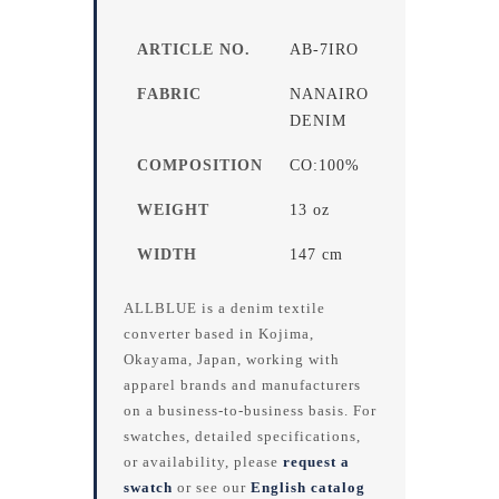
ARTICLE NO.
AB-7IRO
FABRIC
NANAIRO
DENIM
COMPOSITION
CO:100%
WEIGHT
13 oz
WIDTH
147 cm
ALLBLUE is a denim textile
converter based in Kojima,
Okayama, Japan, working with
apparel brands and manufacturers
on a business-to-business basis. For
swatches, detailed specifications,
or availability, please
request a
swatch
or see our
English catalog