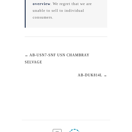
overview
. We regret that we are
unable to sell to individual
consumers.
←
AB-USN7-SNF USN CHAMBRAY
SELVAGE
AB-DUK814L
→