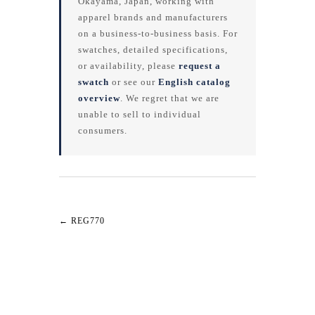
Okayama, Japan, working with
apparel brands and manufacturers
on a business-to-business basis. For
swatches, detailed specifications,
or availability, please
request a
swatch
or see our
English catalog
overview
. We regret that we are
unable to sell to individual
consumers.
←
REG770