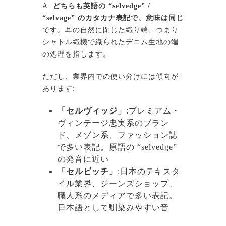
A.
どちらも英語の “selvedge” /
“selvage” のカタカナ表記で、意味は同じ
です。耳の自然に閉じた織り端、つまり
シャトル織機で織られたデニム生地の端
の処理を指します。
ただし、業界内での使い分けには傾向が
あります:
「セルヴィッジ」
:プレミアム・
ヴィンテージ忠実系のブラン
ド、メゾン系、ファッション誌
で多い表記。原語の “selvedge”
の発音に近い
「セルビッチ」
:日本のテキスタ
イル業界、ジーンズショップ、
職人系のメディアで多い表記。
日本語として馴染みやすい音