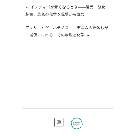
←
インディゴが青くなるとき——還元・酸化・
芯白、染色の化学を現場から読む
アタリ、ヒゲ、ハチノス——デニムの色落ちが
「場所」に出る、その物理と化学
→