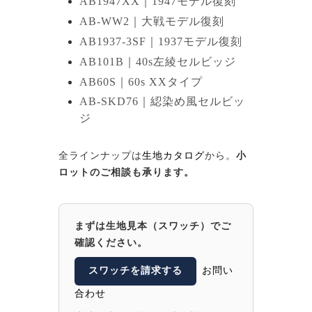
AB1947XX｜1947モデル復刻
AB-WW2｜大戦モデル復刻
AB1937-3SF｜1937モデル復刻
AB101B｜40s左綾セルビッジ
AB60S｜60s XXタイプ
AB-SKD76｜綛染め風セルビッ
ジ
全ラインナップは
生地カタログ
から。
小
ロットのご相談も承ります。
まずは生地見本（スワッチ）でご
確認ください。
スワッチを請求する
お問い
合わせ