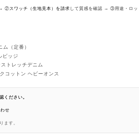
→ ②
スワッチ（生地見本）を請求
して質感を確認 → ③用途・ロ
デニム（定番）
セルビッジ
クなストレッチデニム
ガニックコットン ヘビーオンス
認ください。
合わせ
ります。