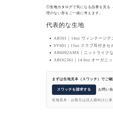
①
生地カタログ
で気になる品番を見る 
理のない形をご一緒に考えます。
代表的な生地
AB501｜14oz ヴィンテージ
SV601｜15oz スラブ耳付き
AB6092AMX｜ニットライ
ABOG561｜14.6oz オー
まずは生地見本（スワッチ）でご確
スワッチを請求する
お問い
生地見本・お取引は法人様向けに承