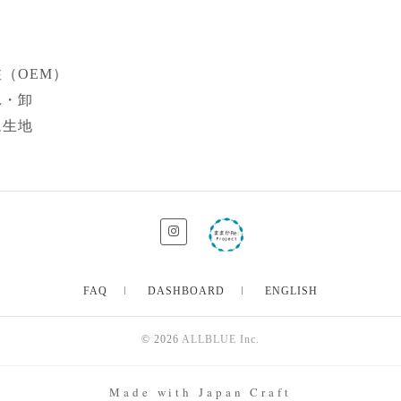
（OEM）
れ・卸
ム生地
FAQ
DASHBOARD
ENGLISH
© 2026
ALLBLUE Inc.
Made with Japan Craft