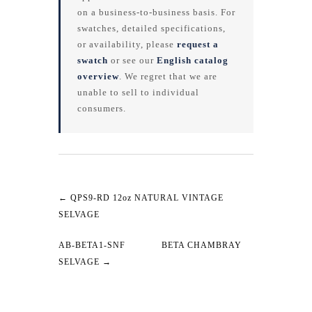
on a business-to-business basis. For
swatches, detailed specifications,
or availability, please
request a
swatch
or see our
English catalog
overview
. We regret that we are
unable to sell to individual
consumers.
←
QPS9-RD 12oz NATURAL VINTAGE
SELVAGE
AB-BETA1-SNF BETA CHAMBRAY
SELVAGE
→