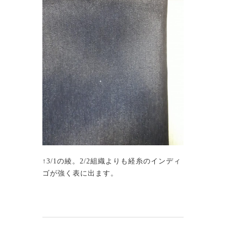
↑3/1の綾。2/2組織よりも経糸のインディ
ゴが強く表に出ます。