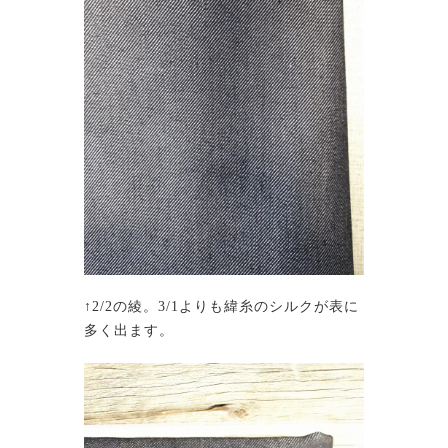
↑2/2の綾。3/1よりも緯糸のシルクが表に
多く出ます。