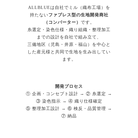
ALLBLUEは自社でミル（織布工場）を
持たない
ファブレス型の生地開発商社
（コンバーター）
です。
糸選定・染色仕様・織り組織・整理加工
までの設計を自社で組み立て、
三備地区（児島・井原・福山）を中心と
した産元様と共同で生地を生み出してい
ます。
開発プロセス
① 企画・コンセプト設計 → ② 糸選定 →
③ 染色指示 → ④ 織り仕様確定
⑤ 整理加工設計 → ⑥ 検反・品質管理 →
⑦ 納品