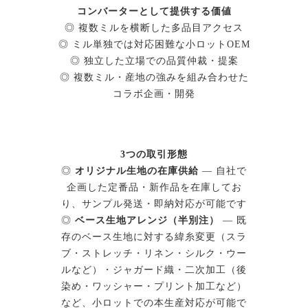
コンバーターとして提供する価値
◎ 複数ミルを横断した多品目アクセス
◎ ミル単独では対応困難な小ロットOEM
◎ 独立した立場での品質仲裁・提案
◎ 複数ミル・産地の強みを組み合わせた
コラボ企画・開発
3つの取引形態
◎
オリジナル生地の在庫供給
— 自社で
企画した定番品・新作品を在庫してお
り、サンプル発送・即納対応が可能です
◎
ベース生地アレンジ（半別注）
— 既
存のベース生地に対する緯糸変更（スラ
ブ・ストレッチ・リネン・シルク・ウー
ルなど）・ジャガード織・二次加工（後
染め・ワッシャー・プリント加工など）
など、小ロットでの本生産対応が可能で