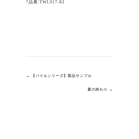
*品番:TWL017-KI
←
【パイルシリーズ】製品サンプル
夏の終わり
→