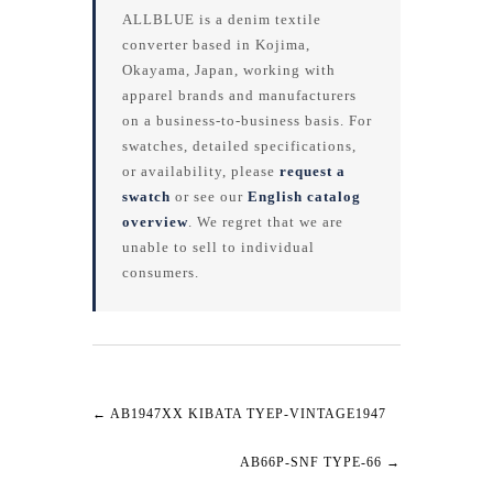
ALLBLUE is a denim textile
converter based in Kojima,
Okayama, Japan, working with
apparel brands and manufacturers
on a business-to-business basis. For
swatches, detailed specifications,
or availability, please
request a
swatch
or see our
English catalog
overview
. We regret that we are
unable to sell to individual
consumers.
←
AB1947XX KIBATA TYEP-VINTAGE1947
AB66P-SNF TYPE-66
→