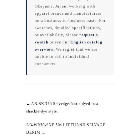
Okayama, Japan, working with
apparel brands and manufacturers
on a business-to-business basis. For
swatches, detailed specifications,
or availability, please
request a
swatch
or see our
English catalog
overview
. We regret that we are
unable to sell to individual
consumers.
←
AB-SKD76 Selvedge fabric dyed in a
shackle-dye style.
AB-WR50-SNF 50s LEFTHAND SELVAGE
DENIM
→