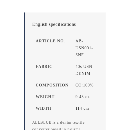
English specifications
ARTICLE NO.
AB-
USN001-
SNF
FABRIC
40s USN
DENIM
COMPOSITION
CO:100%
WEIGHT
9.43 oz
WIDTH
114 cm
ALLBLUE is a denim textile
converter based in Kojima,