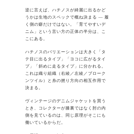
逆に言えば、ハチノスが綺麗に出るかど
うかは生地のスペックで概ね決まる ― 履
く側の癖だけではない。「育てやすいデ
ニム」という言い方の正体の半分は、こ
こにある。
ハチノスのバリエーションは大きく「タ
テ目に出るタイプ」「ヨコに広がるタイ
プ」「斜めに走るタイプ」に分かれる。
これは織り組織（右綾／左綾／ブローク
ンツイル）と糸の撚り方向の相互作用で
決まる。
ヴィンテージのデニムジャケットを買う
とき、コレクターが膝裏ではなく肘の内
側を見ているのは、同じ原理がそこにも
働いているからだ。