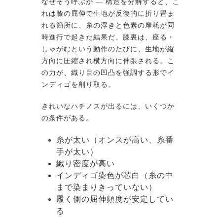
なぜそう呼ぶか ― 構造を分解すると、こ
れは膝の屈伸で生地が反復的に折り畳ま
れる箇所に、糸の浮きと色素の摩耗が同
時進行で起きた結果だ。膝裏は、座る・
しゃがむという動作のたびに、生地が縦
方向に圧縮され横方向に伸張される。こ
の力が、織り目の凹凸を強調する形でイ
ンディゴを削り取る。
きれいなハチノスが出るには、いくつか
の条件がある。
糸が太い（オンスが高い、糸番
手が太い）
織り密度が高い
インディゴ染色が芯白（糸の中
まで染まりきっていない）
履く側の屈伸頻度が安定してい
る