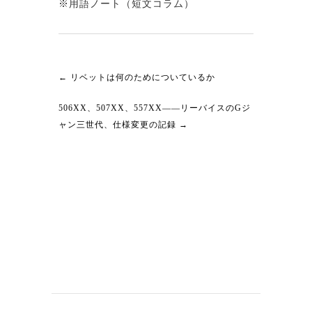
※用語ノート（短文コラム）
←
リベットは何のためについているか
506XX、507XX、557XX——リーバイスのGジ
ャン三世代、仕様変更の記録
→